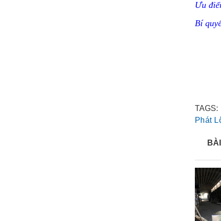
Ưu điể
Bí quyế
TAGS:
Phát L
BÀI