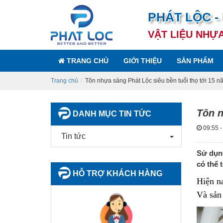
PHÁT LỘC -
VẬT LIỆU NHỰ
TRANG CHỦ
GIỚI THIỆU
SẢN PHẨM
Trang chủ
Tôn nhựa sáng Phát Lộc siêu bền tuổi thọ tới 15 n
Tôn n
DANH MỤC TIN TỨC
09:55 -
Tin tức
Sử dụng
có thể 
HỖ TRỢ KHÁCH HÀNG
Hiện na
Và sản