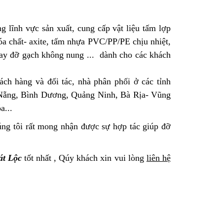
g lĩnh vực sản xuất, cung cấp vật liệu tấm lợp
hóa chất- axite, tấm nhựa PVC/PP/PE chịu nhiệt,
hay đỡ gạch không nung ... dành cho các khách
ch hàng và đối tác, nhà phân phối ở các tỉnh
 Nẵng, Bình Dương, Quảng Ninh, Bà Rịa- Vũng
a...
ng tôi rất mong nhận được sự hợp tác giúp đỡ
át Lộc
tốt nhất , Qúy khách xin vui lòng
liên hệ