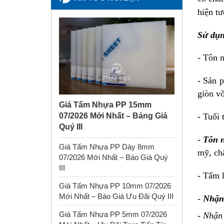
hiện tư
Sử dụn
- Tôn n
- Sản 
giòn vỡ
Giá Tấm Nhựa PP 15mm
07/2026 Mới Nhất – Bảng Giá
- Tuổi 
Quý III
-
Tôn n
Giá Tấm Nhựa PP Dày 8mm
mỹ, chấ
07/2026 Mới Nhất – Báo Giá Quý
III
- Tấm l
Giá Tấm Nhựa PP 10mm 07/2026
Mới Nhất – Báo Giá Ưu Đãi Quý III
-
Nhận 
Giá Tấm Nhựa PP 5mm 07/2026
-
Nhận 