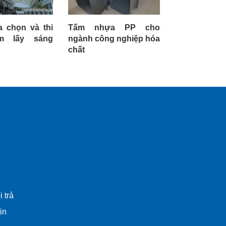
a chọn và thi
Tấm nhựa PP cho
5 cách giú
m lấy sáng
ngành công nghiệp hóa
chống nóng
chất
hè
 trả
in