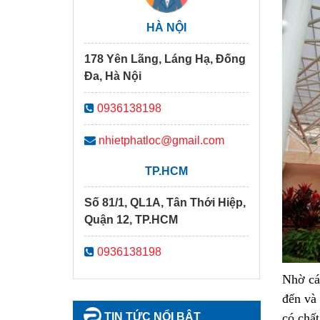
HÀ NỘI
178 Yên Lãng, Láng Hạ, Đống
Đa, Hà Nội
0936138198
nhietphatloc@gmail.com
TP.HCM
Số 81/1, QL1A, Tân Thới Hiệp,
Quận 12, TP.HCM
0936138198
Nhờ các
đến và 
TIN TỨC NỔI BẬT
có chấ