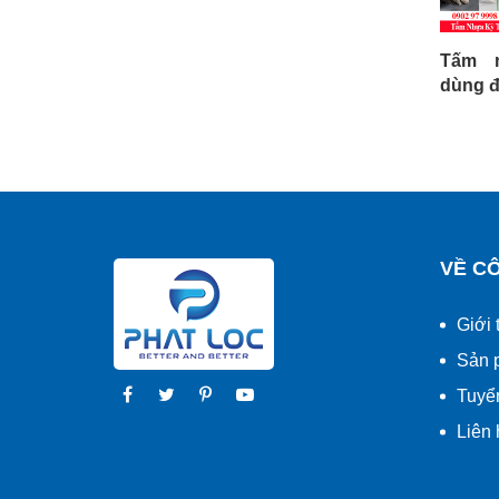
Tấm 
dùng đ
VỀ C
Giới 
Sản 
Tuyể
Liên 