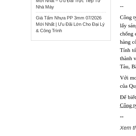
Mới Nhất – Ưu Đãi Trực Tiếp Từ
--
Nhà Máy
Công 
Giá Tấm Nhựa PP 3mm 07/2026
Mới Nhất | Ưu Đãi Lớn Cho Đại Lý
lấy sán
& Công Trình
chống 
hàng c
Tính t
thành 
Tàu, B
Với mo
của Qu
Để biết
Công t
--
Xem t