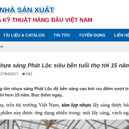
 NHÀ SẢN XUẤT
A KỸ THUẬT HÀNG ĐẦU VIỆT NAM
TÀI LIỆU & CATALOG
TIN TỨC
TUYỂN DỤNG
LIÊN H
ăm
hựa sáng Phát Lộc siêu bền tuổi thọ tới 15 nă
 27/04/2017
582
 tôn nhựa sáng Phát Lộc độ bền sáng cao bởi ưu điểm vượt trội,
tới hơn 15 năm. Đọc thêm ngay..
y, trên thị trường Việt Nam,
tấm lợp nhựa
lấy sáng được bán
 phẩm này được ứng dụng nhiều trong: mái lấy sáng, vách ng