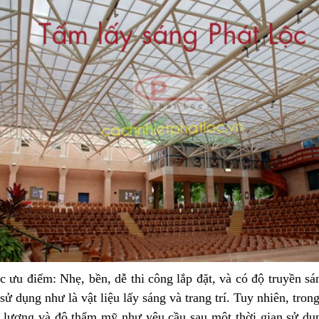
 ưu điểm: Nhẹ, bền, dễ thi công lắp đặt, và có độ truyền sá
sử dụng như là vật liệu lấy sáng và trang trí. Tuy nhiên, tro
t lượng và độ thẩm mỹ như yêu cầu sau một thời gian sử dụ