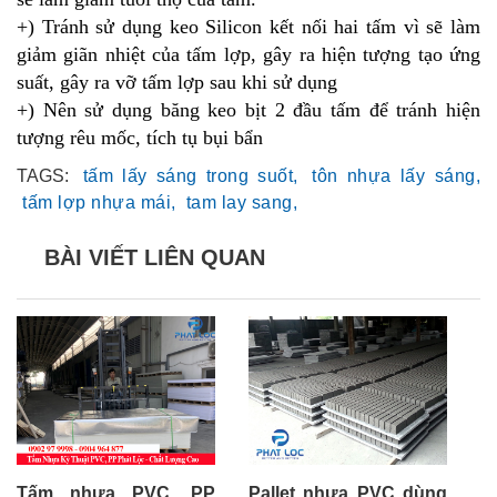
+) Tránh sử dụng keo Silicon kết nối hai tấm vì sẽ làm
giảm giãn nhiệt của
tấm lợp
, gây ra hiện tượng tạo ứng
suất, gây ra vỡ tấm lợp sau khi sử dụng
+) Nên sử dụng băng keo bịt 2 đầu tấm để tránh hiện
tượng rêu mốc, tích tụ bụi bẩn
TAGS:
tấm lấy sáng trong suốt,
tôn nhựa lấy sáng,
tấm lợp nhựa mái,
tam lay sang,
BÀI VIẾT LIÊN QUAN
Tấm nhựa PVC, PP
Pallet nhựa PVC dùng
T