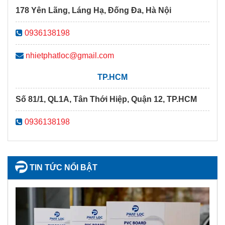
178 Yên Lãng, Láng Hạ, Đống Đa, Hà Nội
0936138198
nhietphatloc@gmail.com
TP.HCM
Số 81/1, QL1A, Tân Thới Hiệp, Quận 12, TP.HCM
0936138198
TIN TỨC NỔI BẬT