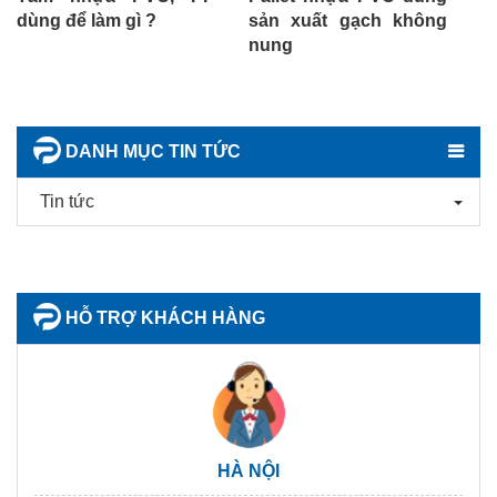
dùng để làm gì ?
sản xuất gạch không
n
nung
h
DANH MỤC TIN TỨC
Tin tức
HỖ TRỢ KHÁCH HÀNG
HÀ NỘI