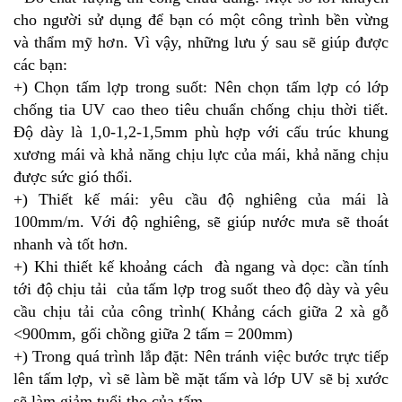
cho người sử dụng để bạn có một công trình bền vừng
và thẩm mỹ hơn. Vì vậy, những lưu ý sau sẽ giúp được
các bạn:
+) Chọn tấm lợp trong suốt: Nên chọn tấm lợp có lớp
chống tia UV cao theo tiêu chuẩn chống chịu thời tiết.
Độ dày là 1,0-1,2-1,5mm phù hợp với cấu trúc khung
xương mái và khả năng chịu lực của mái, khả năng chịu
được sức gió thổi.
+) Thiết kế mái: yêu cầu độ nghiêng của mái là
100mm/m. Với độ nghiêng, sẽ giúp nước mưa sẽ thoát
nhanh và tốt hơn.
+) Khi thiết kế khoảng cách đà ngang và dọc: cần tính
tới độ chịu tải của tấm lợp trog suốt theo độ dày và yêu
cầu chịu tải của công trình( Khảng cách giữa 2 xà gỗ
<900mm, gối chồng giữa 2 tấm = 200mm)
+) Trong quá trình lắp đặt: Nên tránh việc bước trực tiếp
lên tấm lợp, vì sẽ làm bề mặt tấm và lớp UV sẽ bị xước
sẽ làm giảm tuổi thọ của tấm.