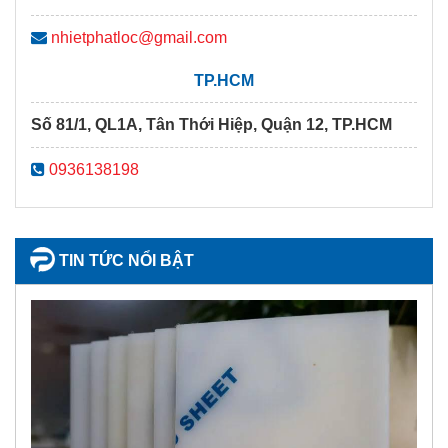
nhietphatloc@gmail.com
TP.HCM
Số 81/1, QL1A, Tân Thới Hiệp, Quận 12, TP.HCM
0936138198
TIN TỨC NỔI BẬT