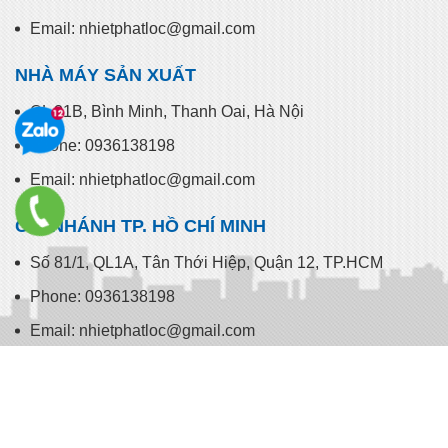
CHI NHÁNH HÀ NỘI
178 Yên Lãng, Láng Hạ, Đống Đa, Hà Nội
Phone: 0936138198
Email: nhietphatloc@gmail.com
NHÀ MÁY SẢN XUẤT
QL 21B, Bình Minh, Thanh Oai, Hà Nội
Phone: 0936138198
Email: nhietphatloc@gmail.com
CHI NHÁNH TP. HỒ CHÍ MINH