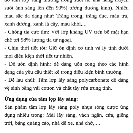
suốt ánh sáng lên đến 90%( tương đương kính). Nhiều
màu sắc đa dạng như: Trắng trong, trắng đục, màu trà,
xanh dương, xanh lá cây, màu khói,...
- Chống tia cực tím: Với lớp kháng UV trên bề mặt hạn
chế tới 98% lượng tia tử ngoại.
- Chịu thời tiết tốt: Giữ ổn định cơ tính và lý tính dưới
mọi điều kiện thời tiết tự nhiên.
- Dễ uốn định hình: dễ dàng uốn cong theo các hình
dạng của yêu cầu thiết kế trong điều kiện bình thường.
- Dễ lau chùi: Tấm lợp lấy sáng polycarbonate dễ dàng
vệ sinh bằng vải cotton và chất tẩy rửa trung tính.
Ứng dụng của tấm lợp lấy sáng:
Sản phẩm
tấm lợp lấy sáng poly
nhựa sóng được ứng
dụng nhiều trong: Mái lấy sáng, vách ngăn, cửa, giếng
trời, bảng quảng cáo, nhà để xe, nhà chờ,....