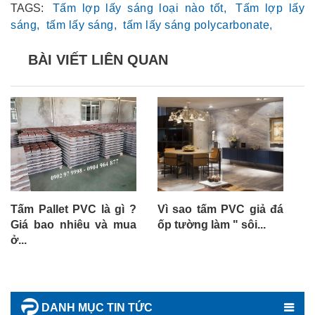
TAGS:
Tấm lợp lấy sáng loại nào tốt,
Tấm lợp lấy
sáng,
tấm lấy sáng,
tấm lấy sáng polycarbonate,
BÀI VIẾT LIÊN QUAN
Tấm Pallet PVC là gì ?
Vì sao tấm PVC giả đá
T
Giá bao nhiêu và mua
ốp tường làm " sôi...
ở
ở...
DANH MỤC TIN TỨC