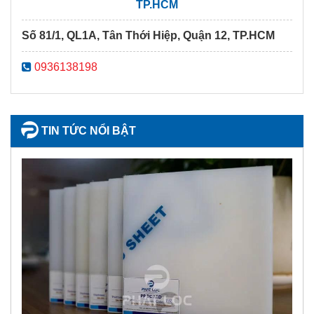
TP.HCM
Số 81/1, QL1A, Tân Thới Hiệp, Quận 12, TP.HCM
0936138198
TIN TỨC NỔI BẬT