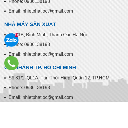
CHI NHÁNH HÀ NỘI
178 Yên Lãng, Láng Hạ, Đống Đa, Hà Nội
Phone: 0936138198
Email: nhietphatloc@gmail.com
NHÀ MÁY SẢN XUẤT
QL 21B, Bình Minh, Thanh Oai, Hà Nội
Phone: 0936138198
Email: nhietphatloc@gmail.com
CHI NHÁNH TP. HỒ CHÍ MINH