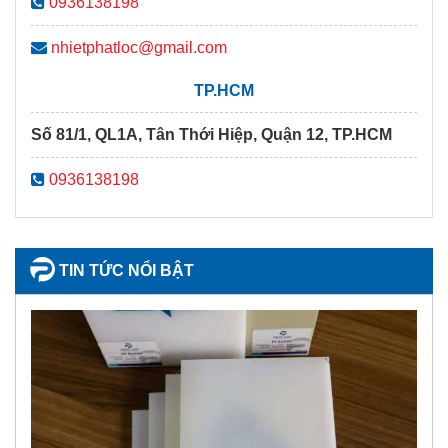
0936138198
nhietphatloc@gmail.com
TP.HCM
Số 81/1, QL1A, Tân Thới Hiệp, Quận 12, TP.HCM
0936138198
TIN TỨC NỔI BẬT