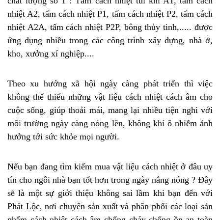
chất lượng số 1 :
Tấm cách nhiệt túi khí A1
,
tấm cách
nhiệt A2
,
tấm cách nhiệt P1
,
tấm cách nhiệt P2
,
tấm cách
nhiệt A2A
,
tấm cách nhiệt P2P
, bông thủy tinh,..... được
ứng dụng nhiều trong các công trình xây dựng, nhà ở,
kho, xưởng xí nghiệp....
Theo xu hướng xã hội ngày càng phát triển thì việc
không thể thiếu những vật liệu cách nhiệt cách âm cho
cuộc sống, giúp thoải mái, mang lại nhiều tiện nghi với
môi trường ngày càng nóng lên, không khí ô nhiễm ảnh
hưởng tới sức khỏe mọi người.
Nếu bạn đang tìm kiếm mua vật liệu cách nhiệt ở đâu uy
tín cho ngôi nhà bạn tốt hơn trong ngày nắng nóng ? Đây
sẽ là một sự giới thiệu không sai lầm khi bạn đến với
Phát Lộc, nơi chuyên sản xuất và phân phối các loại sản
phẩm cách nhiệt cách âm chống cháy chống ồn an toàn