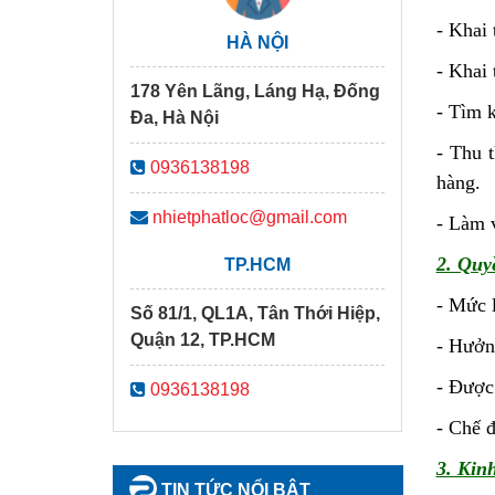
-
Khai 
HÀ NỘI
-
Khai 
178 Yên Lãng, Láng Hạ, Đống
-
Tìm k
Đa, Hà Nội
-
Thu t
0936138198
hàng.
nhietphatloc@gmail.com
-
Làm v
2. Quy
TP.HCM
-
Mức l
Số 81/1, QL1A, Tân Thới Hiệp,
Quận 12, TP.HCM
-
Hưởn
-
Được 
0936138198
-
Chế đ
3. Kin
TIN TỨC NỔI BẬT