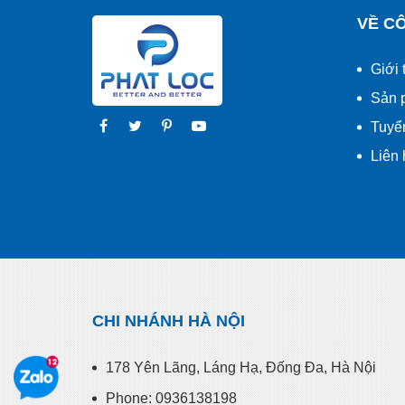
VỀ C
Giới 
Sản 
Tuyể
Liên 
CHI NHÁNH HÀ NỘI
178 Yên Lãng, Láng Hạ, Đống Đa, Hà Nội
Phone: 0936138198