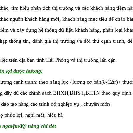
thác, tìm hiểu phân tích thị trường và các khách hàng tiềm năn
thác nguồn khách hàng mới, khách hàng mục tiêu để chào bá
iếm và xây dựng hệ thống dữ liệu khách hàng, phân loại khá
hập thông tin, đánh giá thị trường và đối thủ cạnh tranh, đ
iệc trên địa bàn tỉnh Hải Phòng và thị trường lân cận.
ền lợi được hưởng:
ương cạnh tranh: theo năng lực {lương cơ bản(8-12tr)+ thưở
g đầy đủ các chính sách BHXH,BHYT,BHTN theo quy định
đào tạo nâng cao trình độ nghiệp vụ , chuyên môn
ộ phúc lợi, nghỉ mát, hiếu hỉ.
h nghiệm/Kỹ năng chi tiết