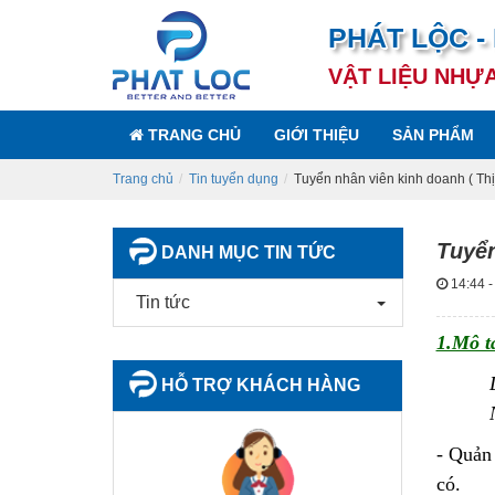
PHÁT LỘC -
VẬT LIỆU NHỰ
TRANG CHỦ
GIỚI THIỆU
SẢN PHẨM
Trang chủ
Tin tuyển dụng
Tuyển nhân viên kinh doanh ( Th
Tuyển
DANH MỤC TIN TỨC
14:44 -
Tin tức
1.Mô tả
HỖ TRỢ KHÁCH HÀNG
-
Quản 
có.