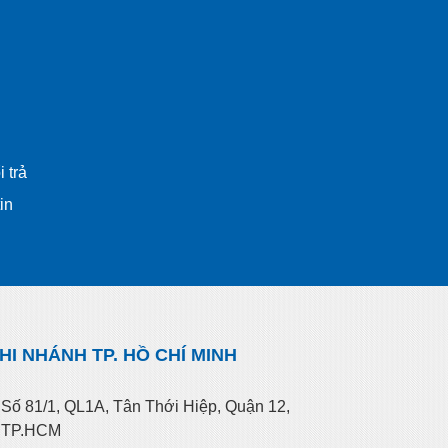
 trả
in
HI NHÁNH TP. HỒ CHÍ MINH
Số 81/1, QL1A, Tân Thới Hiệp, Quận 12,
TP.HCM