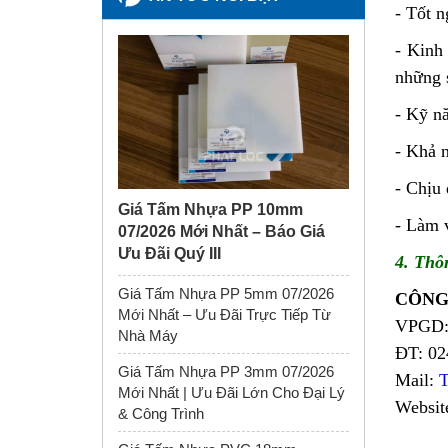
-
Tốt n
-
Kinh 
những 
-
Kỹ nă
-
Khả n
-
Chịu 
Giá Tấm Nhựa PP 10mm
-
Làm v
07/2026 Mới Nhất – Báo Giá
Ưu Đãi Quý III
4. Thôn
Giá Tấm Nhựa PP 5mm 07/2026
CÔNG
Mới Nhất – Ưu Đãi Trực Tiếp Từ
VPGD: 
Nhà Máy
ĐT: 02
Giá Tấm Nhựa PP 3mm 07/2026
Mail:
T
Mới Nhất | Ưu Đãi Lớn Cho Đại Lý
Website
& Công Trình