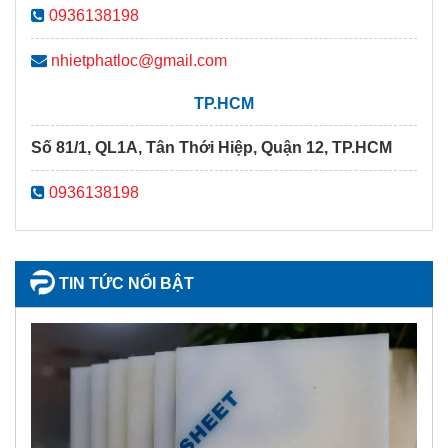
0936138198
nhietphatloc@gmail.com
TP.HCM
Số 81/1, QL1A, Tân Thới Hiệp, Quận 12, TP.HCM
0936138198
TIN TỨC NỔI BẬT