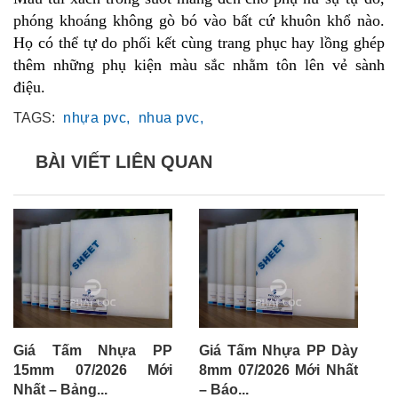
phóng khoáng không gò bó vào bất cứ khuôn khổ nào.
Họ có thể tự do phối kết cùng trang phục hay lồng ghép
thêm những phụ kiện màu sắc nhằm tôn lên vẻ sành
điệu.
TAGS:
nhựa pvc,
nhua pvc,
BÀI VIẾT LIÊN QUAN
Giá Tấm Nhựa PP
Giá Tấm Nhựa PP Dày
G
15mm 07/2026 Mới
8mm 07/2026 Mới Nhất
1
Nhất – Bảng...
– Báo...
Nh