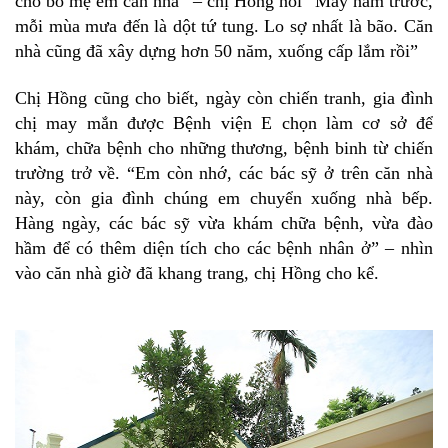
cho bố mẹ em căn nhà” – chị Hồng nói “Mấy năm trước,
mỗi mùa mưa đến là dột tứ tung. Lo sợ nhất là bão. Căn
nhà cũng đã xây dựng hơn 50 năm, xuống cấp lắm rồi”
Chị Hồng cũng cho biết, ngày còn chiến tranh, gia đình
chị may mắn được Bệnh viện E chọn làm cơ sở để
khám, chữa bệnh cho những thương, bệnh binh từ chiến
trường trở về. “Em còn nhớ, các bác sỹ ở trên căn nhà
này, còn gia đình chúng em chuyển xuống nhà bếp.
Hàng ngày, các bác sỹ vừa khám chữa bệnh, vừa đào
hầm để có thêm diện tích cho các bệnh nhân ở” – nhìn
vào căn nhà giờ đã khang trang, chị Hồng cho kể.