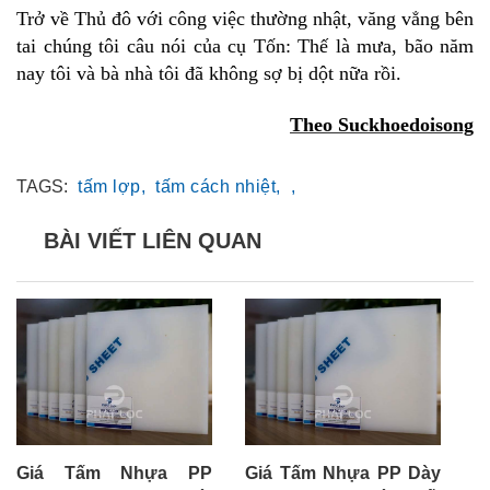
Trở về Thủ đô với công việc thường nhật, văng vẳng bên
tai chúng tôi câu nói của cụ Tốn: Thế là mưa, bão năm
nay tôi và bà nhà tôi đã không sợ bị dột nữa rồi.
Theo Suckhoedoisong
TAGS:
tấm lợp,
tấm cách nhiệt,
,
BÀI VIẾT LIÊN QUAN
Giá Tấm Nhựa PP
Giá Tấm Nhựa PP Dày
G