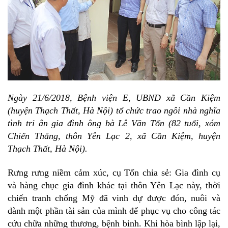
Ngày 21/6/2018, Bệnh viện E, UBND xã Cần Kiệm
(huyện Thạch Thất, Hà Nội) tổ chức trao ngôi nhà nghĩa
tình tri ân gia đình ông bà Lê Văn Tốn (82 tuổi, xóm
Chiến Thắng, thôn Yên Lạc 2, xã Cần Kiệm, huyện
Thạch Thất, Hà Nội).
Rưng rưng niềm cảm xúc, cụ Tốn chia sẻ: Gia đình cụ
và hàng chục gia đình khác tại thôn Yên Lạc này, thời
chiến tranh chống Mỹ đã vinh dự được đón, nuôi và
dành một phần tài sản của mình để phục vụ cho công tác
cứu chữa những thương, bệnh binh. Khi hòa bình lập lại,