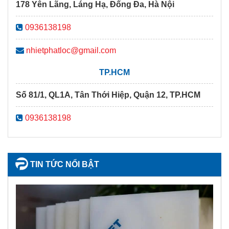
178 Yên Lãng, Láng Hạ, Đống Đa, Hà Nội
0936138198
nhietphatloc@gmail.com
TP.HCM
Số 81/1, QL1A, Tân Thới Hiệp, Quận 12, TP.HCM
0936138198
TIN TỨC NỔI BẬT