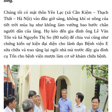
lòng.
Chúng tôi có mặt thôn Yên Lạc (xã Cần Kiệm – Thạch
Thất – Hà Nội) vào đầu giờ sáng, không kh
í oi nồng của
tiết trời mùa hạ như không làm vướng bao bước chân
người dân của làng. Họ kéo đến gia đình ông Lê Văn
Tốn và bà Nguyễn Thị So (80 tuổi) để chia vui cũng như
chứng kiến sự kiện đại diện cho lãnh đạo Bệnh viện E
sửa chữa và trao tặng lại ngôi nhà mà trước đây gia đình
cụ Tốn cho bệnh viện mượn làm cơ sở khám chữa bệnh.