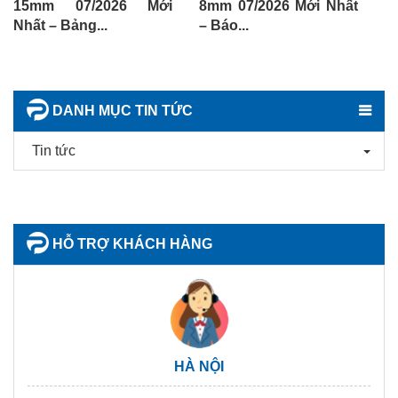
15mm 07/2026 Mới
8mm 07/2026 Mới Nhất
1
Nhất – Bảng...
– Báo...
Nh
DANH MỤC TIN TỨC
Tin tức
HỖ TRỢ KHÁCH HÀNG
HÀ NỘI