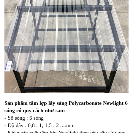
Sản phẩm
tấm lợp lấy sáng Polycarbonate Newlight 6
sóng
có quy cách như sau:
- Số sóng : 6 sóng
- Độ dày : 0,8 ; 1; 1,5 ; 2 ,...mm
- Nhận sản xuất tấm lợp Newlight theo yêu cầu sử dụng