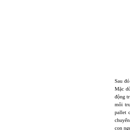
Sau đó
Mặc dù 
động tr
môi tr
pallet
chuyển
con ng