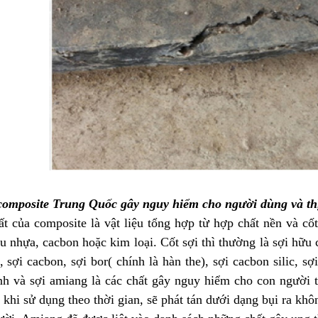
 composite Trung Quốc gây nguy hiểm cho người dùng và th
t của composite là vật liệu tổng hợp từ hợp chất nền và cố
ệu nhựa, cacbon hoặc kim loại. Cốt sợi thì thường là sợi hữu 
 sợi cacbon, sợi bor( chính là hàn the), sợi cacbon silic, 
nh và sợi amiang là các chất gây nguy hiểm cho con người tr
khi sử dụng theo thời gian, sẽ phát tán dưới dạng bụi ra kh