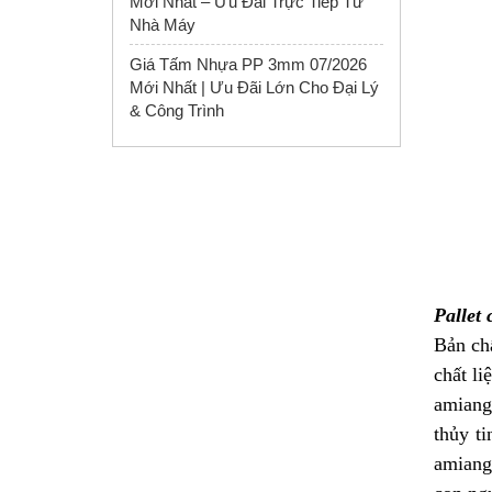
Mới Nhất – Ưu Đãi Trực Tiếp Từ
Nhà Máy
Giá Tấm Nhựa PP 3mm 07/2026
Mới Nhất | Ưu Đãi Lớn Cho Đại Lý
& Công Trình
Pallet
Bản chấ
chất li
amiang,
thủy ti
amiang 