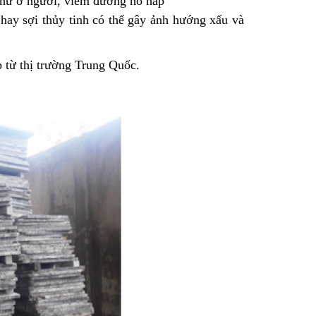
thư ở người, viêm đường hô hấp
 hay sợi thủy tinh có thể gây ảnh hướng xấu và
p từ thị trường Trung Quốc.