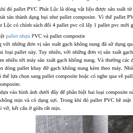
hi đó pallet PVC Phát Lộc là dòng vật liệu được sản xuất t
át tán thành dạng bụi như pallet composite. Vì thế pallet P
t Lộc có chính sách đổi 4 pallet pvc cũ lấy 1 pallet pvc mới 
ệt
pallet nhựa
P
VC và pallet compostie
 với những đơn vị sản xuất gạch không nung đã sử dụng qua c
i loại pallet này. Tuy nhiên, với những đơn vị sản xuất gạ
âm nhiều tới máy sản xuất gạch không nung. Và thường các 
ôn dòng pallet khay đỡ gạch không nung kèm theo máy. Nhiều
 thể lựa chọn sang pallet composite hoặc có nghe qua về pal
composite.
dựa vào hình ảnh dưới đây để phân biệt hai loại composite n
 không mịn và có dạng sợi. Trong khi đó pallet PVC bề mặ
i vỡ, kết cấu ở giữa rất mịn.