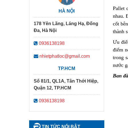
Pallet
HÀ NỘI
nhau. Đ
cốt bê
178 Yên Lãng, Láng Hạ, Đống
Đa, Hà Nội
thành 
Ưu điể
0936138198
điểm n
nhietphatloc@gmail.com
trong 
nước gạ
TP.HCM
Ban đầ
Số 81/1, QL1A, Tân Thới Hiệp,
Quận 12, TP.HCM
0936138198
TIN TỨC NỔI BẬT