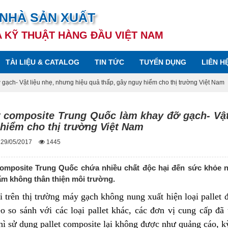
 NHÀ SẢN XUẤT
A KỸ THUẬT HÀNG ĐẦU VIỆT NAM
TÀI LIỆU & CATALOG
TIN TỨC
TUYỂN DỤNG
LIÊN H
gạch- Vật liệu nhẹ, nhưng hiệu quả thấp, gây nguy hiểm cho thị trường Việt Nam
t composite Trung Quốc làm khay đỡ gạch- Vật
hiểm cho thị trường Việt Nam
 29/05/2017
1445
composite Trung Quốc chứa nhiều chất độc hại đến sức khỏe 
m không thân thiện môi trường.
i trên thị trường máy gạch không nung xuất hiện loại pallet
eo so sánh với các loại pallet khác, các đơn vị cung cấp đ
hì sử dụng pallet composite lại không được như quảng cáo, k