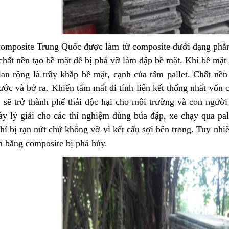
 composite Trung Quốc được làm từ composite dưới dạng phẳ
chất nền tạo bề mặt dễ bị phá vỡ làm dập bề mặt. Khi bề mặt 
an rộng là trầy khắp bề mặt, cạnh của tấm pallet. Chất nền
ớc và bở ra. Khiến tấm mất đi tính liên kết thống nhất vốn 
, sẽ trở thành phế thải độc hại cho môi trường và con người
y lý giải cho các thí nghiệm dùng búa đập, xe chạy qua pal
chỉ bị rạn nứt chứ không vỡ vì kết cấu sợi bên trong. Tuy nh
h bằng composite bị phá hủy.