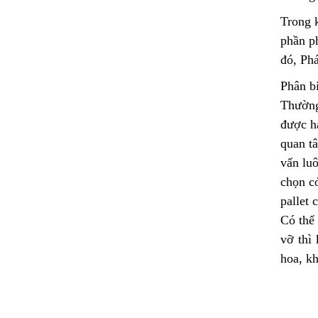
Trong k
phần ph
đó, Phá
Phân bi
Thường
được ha
quan t
vấn lu
chọn có
pallet 
Có thể 
vỡ thì
hoa, kh