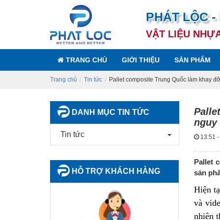
PHÁT LỘC -
VẬT LIỆU NHỰ
TRANG CHỦ
GIỚI THIỆU
SẢN PHẨM
Trang chủ
Tin tức
Pallet composite Trung Quốc làm khay đỡ 
Palle
DANH MỤC TIN TỨC
nguy 
Tin tức
13:51 -
Pallet 
HỖ TRỢ KHÁCH HÀNG
sản phẩ
Hiện tạ
và vid
nhiên t