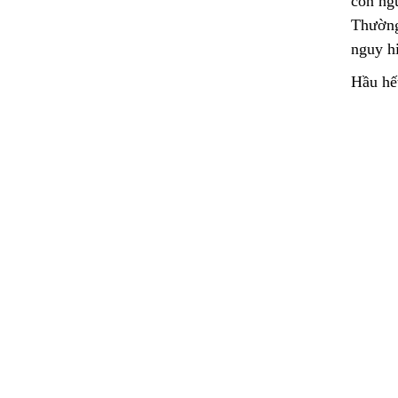
con ng
Thường 
nguy h
Hầu hết