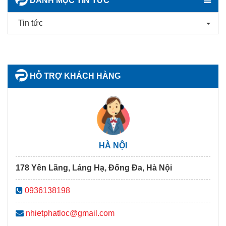
DANH MỤC TIN TỨC
Tin tức
HỖ TRỢ KHÁCH HÀNG
HÀ NỘI
178 Yên Lãng, Láng Hạ, Đống Đa, Hà Nội
0936138198
nhietphatloc@gmail.com