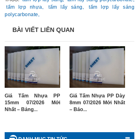
tấm lợp nhựa,
tấm lấy sáng,
tấm lợp lấy sáng
polycarbonate,
BÀI VIẾT LIÊN QUAN
Giá Tấm Nhựa PP
Giá Tấm Nhựa PP Dày
G
15mm 07/2026 Mới
8mm 07/2026 Mới Nhất
1
Nhất – Bảng...
– Báo...
Nh