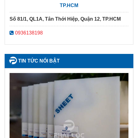
TP.HCM
Số 81/1, QL1A, Tân Thới Hiệp, Quận 12, TP.HCM
0936138198
TIN TỨC NỔI BẬT