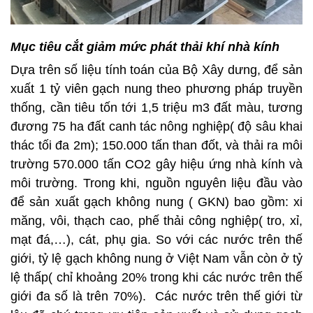
Mục tiêu cắt giảm mức phát thải khí nhà kính
Dựa trên số liệu tính toán của Bộ Xây dưng, để sản
xuất 1 tỷ viên gạch nung theo phương pháp truyền
thống, cần tiêu tốn tới 1,5 triệu m3 đất màu, tương
đương 75 ha đất canh tác nông nghiệp( độ sâu khai
thác tối đa 2m); 150.000 tấn than đốt, và thải ra môi
trường 570.000 tấn CO2 gây hiệu ứng nhà kính và
môi trường. Trong khi, nguồn nguyên liệu đầu vào
để sản xuất gạch không nung ( GKN) bao gồm: xi
măng, vôi, thạch cao, phế thải công nghiệp( tro, xỉ,
mạt đá,…), cát, phụ gia. So với các nước trên thế
giới, tỷ lệ gạch không nung ở Việt Nam vẫn còn ở tỷ
lệ thấp( chỉ khoảng 20% trong khi các nước trên thế
giới đa số là trên 70%). Các nước trên thế giới từ