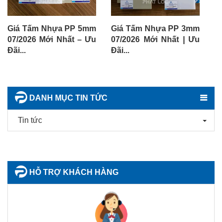
Giá Tấm Nhựa PP 5mm
Giá Tấm Nhựa PP 3mm
G
07/2026 Mới Nhất – Ưu
07/2026 Mới Nhất | Ưu
1
Đãi...
Đãi...
Nh
DANH MỤC TIN TỨC
Tin tức
HỖ TRỢ KHÁCH HÀNG