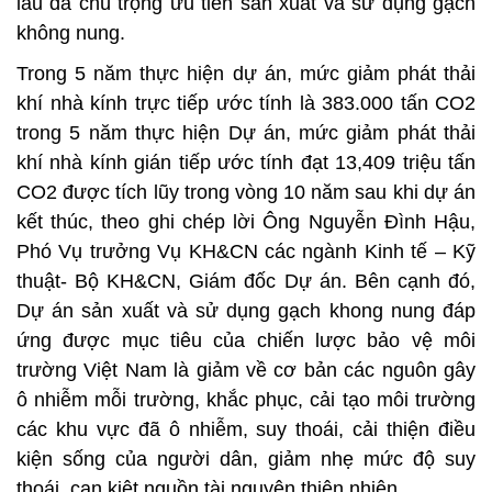
lâu đã chú trọng ưu tiên sản xuất và sử dụng gạch
không nung.
Trong 5 năm thực hiện dự án, mức giảm phát thải
khí nhà kính trực tiếp ước tính là 383.000 tấn CO2
trong 5 năm thực hiện Dự án, mức giảm phát thải
khí nhà kính gián tiếp ước tính đạt 13,409 triệu tấn
CO2 được tích lũy trong vòng 10 năm sau khi dự án
kết thúc, theo ghi chép lời Ông Nguyễn Đình Hậu,
Phó Vụ trưởng Vụ KH&CN các ngành Kinh tế – Kỹ
thuật- Bộ KH&CN, Giám đốc Dự án. Bên cạnh đó,
Dự án sản xuất và sử dụng gạch khong nung đáp
ứng được mục tiêu của chiến lược bảo vệ môi
trường Việt Nam là giảm về cơ bản các nguôn gây
ô nhiễm mỗi trường, khắc phục, cải tạo môi trường
các khu vực đã ô nhiễm, suy thoái, cải thiện điều
kiện sống của người dân, giảm nhẹ mức độ suy
thoái, cạn kiệt nguồn tài nguyên thiên nhiên.