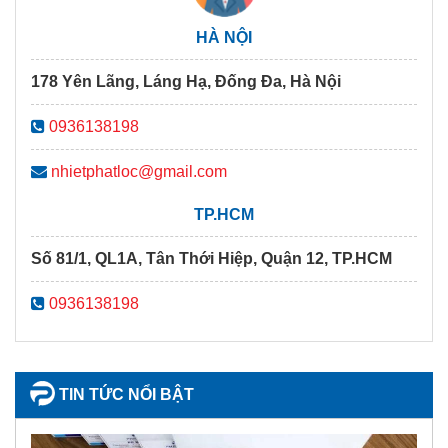
HÀ NỘI
178 Yên Lãng, Láng Hạ, Đống Đa, Hà Nội
0936138198
nhietphatloc@gmail.com
TP.HCM
Số 81/1, QL1A, Tân Thới Hiệp, Quận 12, TP.HCM
0936138198
TIN TỨC NỔI BẬT