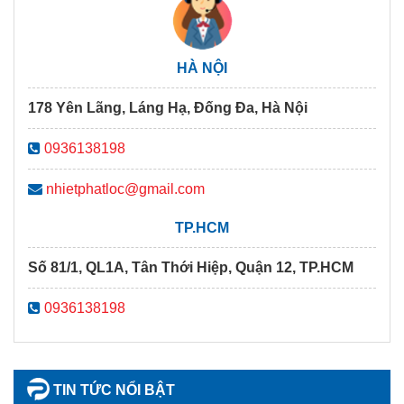
HÀ NỘI
178 Yên Lãng, Láng Hạ, Đống Đa, Hà Nội
0936138198
nhietphatloc@gmail.com
TP.HCM
Số 81/1, QL1A, Tân Thới Hiệp, Quận 12, TP.HCM
0936138198
TIN TỨC NỔI BẬT