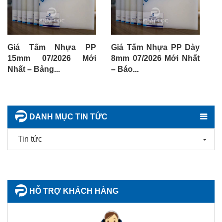
Giá Tấm Nhựa PP
Giá Tấm Nhựa PP Dày
G
15mm 07/2026 Mới
8mm 07/2026 Mới Nhất
1
Nhất – Bảng...
– Báo...
Nh
DANH MỤC TIN TỨC
Tin tức
HỖ TRỢ KHÁCH HÀNG