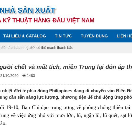
 NHÀ SẢN XUẤT
A KỸ THUẬT HÀNG ĐẦU VIỆT NAM
TÀI LIỆU & CATALOG
TIN TỨC
TUYỂN DỤNG
LIÊN H
i đón áp thấp nhiệt đới có thể mạnh thành bão
gười chết và mất tích, miền Trung lại đón áp t
 21/10/2020
1483
 nhiệt đới ở phía đông Philippines đang di chuyển vào Biển Đ
ung cần sẵn sàng lực lượng, phương tiện để chủ động ứng phó với
tối 19-10, Ban Chỉ đạo trung ương về phòng chống thiên tai 
ung về việc ứng phó với mưa lớn, lũ, ngập lũ, lũ quét, sạt l
ão.