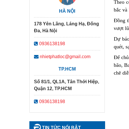
Theo c
bắc và 
HÀ NỘI
Đồng t
178 Yên Lãng, Láng Hạ, Đống
vượt lũ
Đa, Hà Nội
Dự báo 
0936138198
quét, s
nhietphatloc@gmail.com
Để chủ 
bão, Ba
TP.HCM
chẽ diễ
Số 81/1, QL1A, Tân Thới Hiệp,
Quận 12, TP.HCM
0936138198
TIN TỨC NỔI BẬT