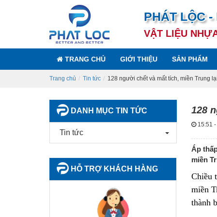
PHÁT LỘC -
VẬT LIỆU NHỰ
TRANG CHỦ
GIỚI THIỆU
SẢN PHẨM
Trang chủ
Tin tức
128 người chết và mất tích, miền Trung lạ
128 n
DANH MỤC TIN TỨC
15:51 -
Tin tức
Áp thấp
miền Tr
HỖ TRỢ KHÁCH HÀNG
Chiều 
miền Tr
thành b