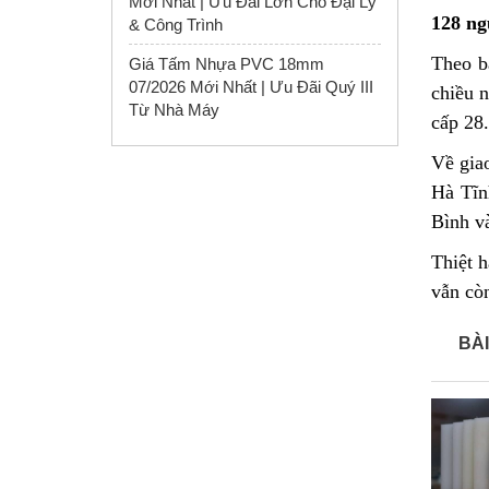
Mới Nhất | Ưu Đãi Lớn Cho Đại Lý
128 ng
& Công Trình
Theo b
Giá Tấm Nhựa PVC 18mm
07/2026 Mới Nhất | Ưu Đãi Quý III
chiều n
Từ Nhà Máy
cấp 28
Về giao
Hà Tĩnh
Bình và
Thiệt h
vẫn cò
BÀI