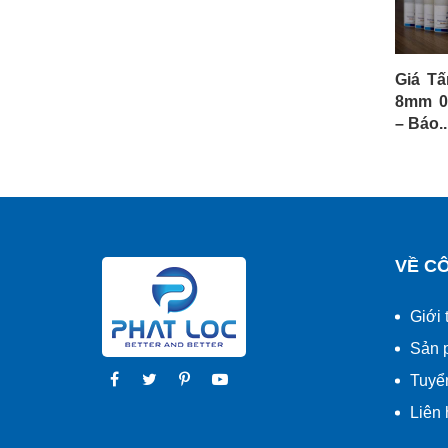
Giá T
8mm 0
– Báo..
VỀ C
Giới 
Sản 
Tuyể
Liên 