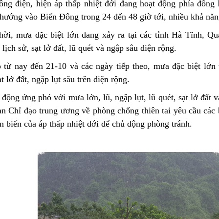
ông điện, hiện áp thấp nhiệt đới đang hoạt động phía đông 
hướng vào Biển Đông trong 24 đến 48 giờ tới, nhiều khả năng
hời, mưa đặc biệt lớn đang xảy ra tại các tỉnh Hà Tĩnh, Qu
 lịch sử, sạt lở đất, lũ quét và ngập sâu diện rộng.
từ nay đến 21-10 và các ngày tiếp theo, mưa đặc biệt lớn v
ạt lở đất, ngập lụt sâu trên diện rộng.
động ứng phó với mưa lớn, lũ, ngập lụt, lũ quét, sạt lở đất 
n Chỉ đạo trung ương về phòng chống thiên tai yêu cầu các 
n biến của áp thấp nhiệt đới để chủ động phòng tránh.