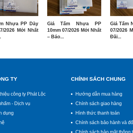
ấm Nhựa PP Dày
Giá Tấm Nhựa PP
Giá Tấm 
7/2026 Mới Nhất
10mm 07/2026 Mới Nhất
07/2026 
.
– Báo...
Đãi...
ÔNG TY
CHÍNH SÁCH CHUNG
thiệu công ty Phát Lộc
Hướng dẫn mua hàng
phẩm - Dịch vụ
Chính sách giao hàng
n dụng
Hình thức thanh toán
hệ
Chính sách bảo hành và đổi
Chính sách bảo mật thông t