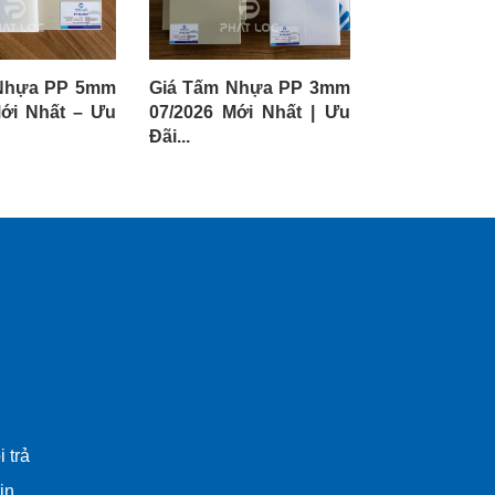
Nhựa PP 5mm
Giá Tấm Nhựa PP 3mm
Giá Tấm 
Mới Nhất – Ưu
07/2026 Mới Nhất | Ưu
18mm 07/202
Đãi...
| Ưu Đãi...
 trả
in