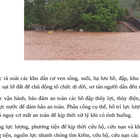
c rà soát các khu dân cư ven sông, suối, hạ lưu hồ, đập, khu
, sạt lở đất để chủ động tổ chức di dời, sơ tán người dân đến 
c vận hành, bảo đảm an toàn các hồ đập thủy lợi, thủy điện
c nước để đảm bảo an toàn. Phân công cụ thể, bố trí lực lượ
 nguy cơ mất an toàn để kịp thời xử lý khi có tình huống.
ng lực lượng, phương tiện để kịp thời cứu hộ, cứu nạn và 
tiện, nguồn lực nhanh chóng tìm kiếm, cứu hộ, cứu nạn các n